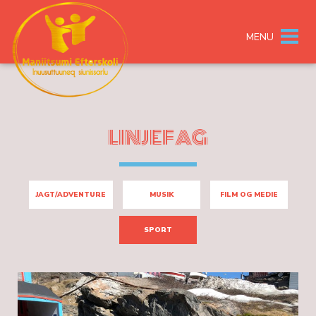
MENU
LINJEFAG
JAGT/ADVENTURE
MUSIK
FILM OG MEDIE
SPORT