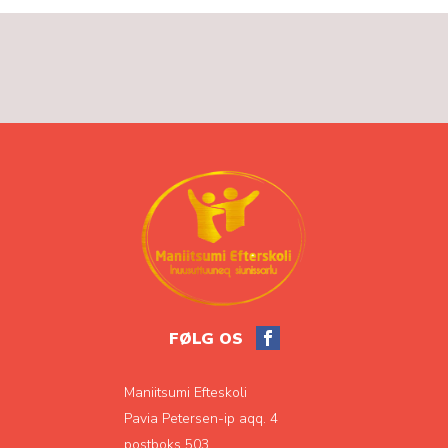
FØLG OS
Maniitsumi Efteskoli
Pavia Petersen-ip aqq. 4
postboks 503